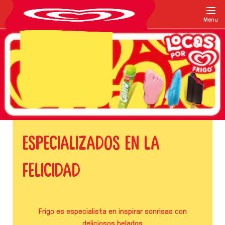
Menu
Especializados En La
Felicidad
Frigo es especialista en inspirar sonrisas con
deliciosos helados