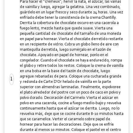
Para hacer el “crèmeux”; hervir la nata, el azúcar, las vainas
de vainilla y luego, agregar la gelatina. Una vez combinado,
guárdelo en un lugar fresco y seco durante 24 horas. Una vez
enfriado debe tener la consistencia de la crema Chantilly.
Derrita la cobertura de chocolate oscuro en una cacerola a
fuego lento, mezcle hasta que quede suave. Vierta una
pequeña cantidad de chocolate del tamaño de una moneda
en papel para hornear. Vierta el chocolate derretido restante
en un recipiente de vidrio. Cubra un globo lleno de aire con
mantequilla derretida, luego sumérjalo en el tazón de
chocolate. Apoyado en papel de hornear, ponlo en el
congelador. Cuando el chocolate se haya endurecido, rompa
el globo y retire todos los restos. Coloque la crema de vainilla
en una bolsa en la base del tazón de chocolate, luego
agregue rebanadas de pera. Coloque una cucharada grande
y redonda de Carte D'Or helado de vainilla en la parte
superior con almendras laminadas. Finalmente, espolvoree
el plato alrededor del postre con un poco de caco en polvo y
polvo dorado. Decoración del Carmelo: Vierta el azúcar en
polvo en una cacerola, cocine a fuego medio-bajo y revuelva
continuamente hasta que el azúcar se derrita. Luego, no lo
revuelva más, deje que se cocine durante 8-10 minutos hasta
que se caramelice. Verter el caramelo sobre papel de
hornear para hacer las decoraciones. Deje que se enfríe
durante al menos 10 minutos. Coloque el pastel en el centro