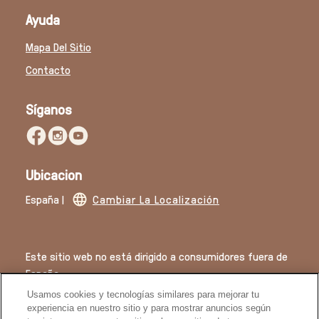
Ayuda
Mapa Del Sitio
Contacto
Síganos
Ubicacion
España |
Cambiar La Localización
Este sitio web no está dirigido a consumidores fuera de
España.
Usamos cookies y tecnologías similares para mejorar tu
© 2026 Derechos de autor
experiencia en nuestro sitio y para mostrar anuncios según
tus intereses en nuestro sitio web y en sitios de terceros.