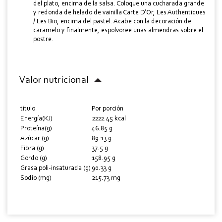
del plato, encima de la salsa. Coloque una cucharada grande
y redonda de helado de vainilla Carte D’Or, Les Authentiques
/ Les Bio, encima del pastel. Acabe con la decoración de
caramelo y finalmente, espolvoree unas almendras sobre el
postre.
Valor nutricional
título
Por porción
Energía(KJ)
2222.45 kcal
Proteína(g)
46.85 g
Azúcar (g)
89.13 g
Fibra (g)
37.5 g
Gordo (g)
158.95 g
Grasa poli-insaturada (g)
90.33 g
Sodio (mg)
215.73 mg