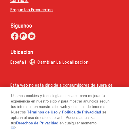
Contacto
Preguntas Frecuentes
Siguenos
Ubicacion
España |
Cambiar La Localización
Esta web no está dirigida a consumidores de fuera de
España.
Usamos cookies y tecnologías similares para mejorar tu
© 2026 Copyright | The Magnum Ice Cream Company.
experiencia en nuestro sitio y para mostrar anuncios según
tus intereses en nuestro sitio web y en sitios de terceros.
Nuestros
Términos de Uso
y
Política de Privacidad
se
aplican al uso de este sitio web. Puedes actualizar
tus
Derechos de Privacidad
en cualquier momento.