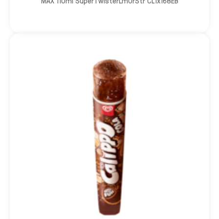
MAX 110ml SuperTwisterLmOrStr CL1x168EB