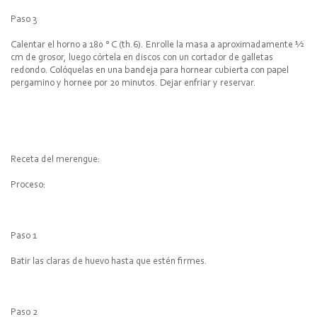
Paso 3
Calentar el horno a 180 ° C (th.6). Enrolle la masa a aproximadamente ½
cm de grosor, luego córtela en discos con un cortador de galletas
redondo. Colóquelas en una bandeja para hornear cubierta con papel
pergamino y hornee por 20 minutos. Dejar enfriar y reservar.
Receta del merengue:
Proceso:
Paso 1
Batir las claras de huevo hasta que estén firmes.
Paso 2