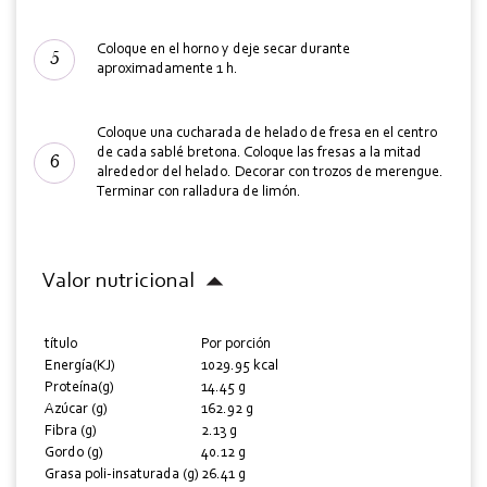
Coloque en el horno y deje secar durante
aproximadamente 1 h.
Coloque una cucharada de helado de fresa en el centro
de cada sablé bretona. Coloque las fresas a la mitad
alrededor del helado. Decorar con trozos de merengue.
Terminar con ralladura de limón.
Valor nutricional
título
Por porción
Energía(KJ)
1029.95 kcal
Proteína(g)
14.45 g
Azúcar (g)
162.92 g
Fibra (g)
2.13 g
Gordo (g)
40.12 g
Grasa poli-insaturada (g)
26.41 g