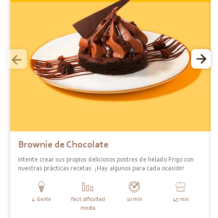
prev
next
Brownie de Chocolate
Intente crear sus propios deliciosos postres de helado Frigo con
nuestras prácticas recetas. ¡Hay algunos para cada ocasión!
Servings
4
Gente
fácil,dificultad
Difficulty
PreparationTime
10 min
CookingTime
45 min
media