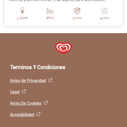
nuestras prácticas recetas. ¡Hay algunos para cada ocasión!
Servings
4
Gente
Difficulty
difícil
PreparationTime
40 min
CookingTime
45 min
Terminos Y Condiciones
Aviso de Privacidad
Legal
Aviso De Cookies
Accesibilidad