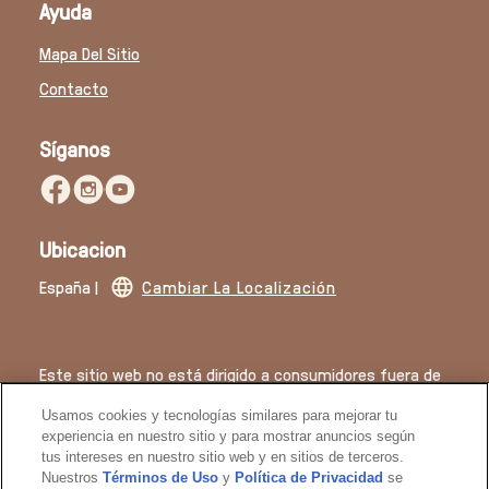
Ayuda
Mapa Del Sitio
Contacto
Síganos
Ubicacion
España |
Cambiar La Localización
Este sitio web no está dirigido a consumidores fuera de
España.
Usamos cookies y tecnologías similares para mejorar tu
© 2026 Derechos de autor
experiencia en nuestro sitio y para mostrar anuncios según
tus intereses en nuestro sitio web y en sitios de terceros.
Nuestros
Términos de Uso
y
Política de Privacidad
se