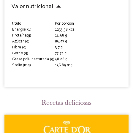
Valor nutricional
título
Por porción
Energía(KJ)
1233.98 kcal
Proteína(g)
14.68 g
Azúcar (g)
86.53 g
Fibra (g)
3.7 g
Gordo (g)
77.79 g
Grasa poli-insaturada (g)
48.08 g
Sodio (mg)
136.89 mg
Recetas deliciosas