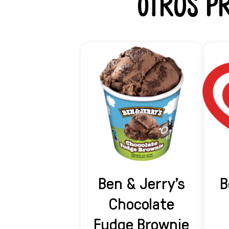
Otros p
Ben & Jerry's
B
Chocolate
Fudge Brownie