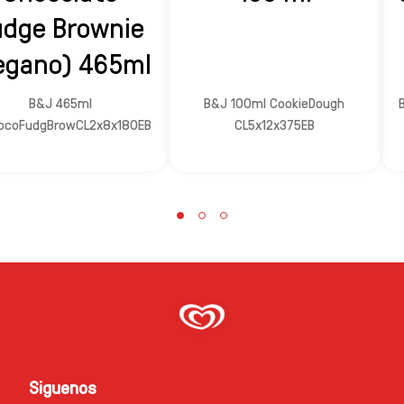
udge Brownie
egano) 465ml
B&J 465ml
B&J 100ml CookieDough
ocoFudgBrowCL2x8x180EB
CL5x12x375EB
Siguenos