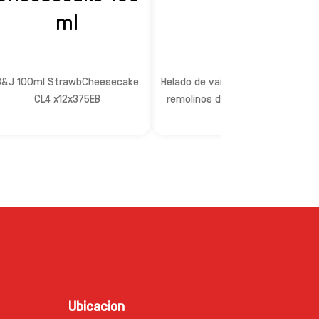
ml
B&J 100ml StrawbCheesecake
Helado de vainilla con brownies y
CL4 x12x375EB
remolinos de salsa de galleta.
Ubicacion