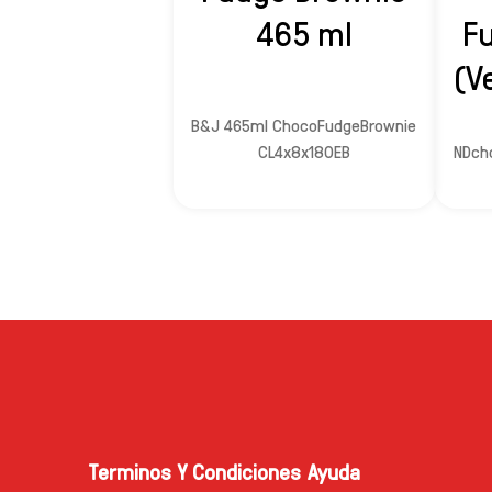
465 ml
F
(V
B&J 465ml ChocoFudgeBrownie
CL4x8x180EB
NDch
Terminos Y Condiciones
Ayuda