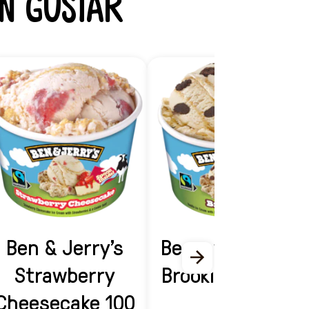
n gustar
Ben & Jerry's
Ben and Jerry's
Strawberry
Brookies 100 ml
Cheesecake 100