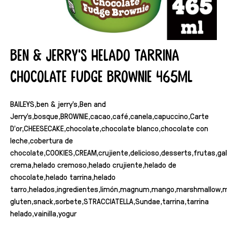
Ben & Jerry's Helado Tarrina
Chocolate Fudge Brownie 465ml
BAILEYS,ben & jerry's,Ben and
Jerry's,bosque,BROWNIE,cacao,café,canela,capuccino,Carte
D'or,CHEESECAKE,chocolate,chocolate blanco,chocolate con
leche,cobertura de
chocolate,COOKIES,CREAM,crujiente,delicioso,desserts,frutas,gal
crema,helado cremoso,helado crujiente,helado de
chocolate,helado tarrina,helado
tarro,helados,ingredientes,limón,magnum,mango,marshmallow,me
gluten,snack,sorbete,STRACCIATELLA,Sundae,tarrina,tarrina
helado,vainilla,yogur