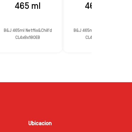
465 ml
465 ml
B&J 465ml Netflix&Chill'd
B&J 465ml Spectaculove
CL4x8x180EB
CL4x8x180EB
Ubicacion