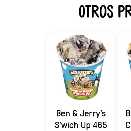
Otros p
Ben & Jerry's
B
S'wich Up 465
C