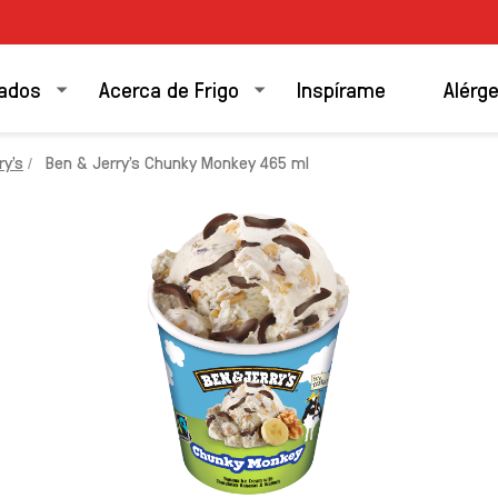
ados
Acerca de Frigo
Inspírame
Alérg
y's
Ben & Jerry's Chunky Monkey 465 ml