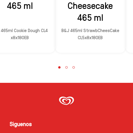
465 ml
Cheesecake
465 ml
 465ml Cookie Dough CL4
B&J 465ml StrawbCheesCake
x8x180EB
CL5x8x180EB
Siguenos