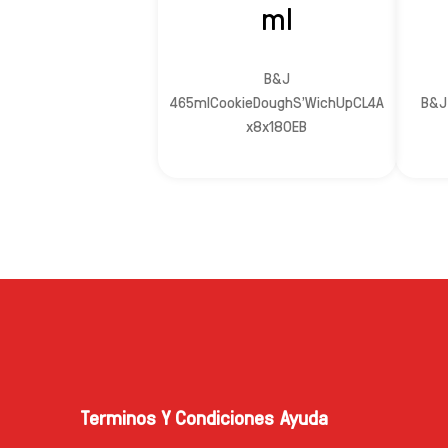
ml
B&J
465mlCookieDoughS'WichUpCL4A
B&J
x8x180EB
Terminos Y Condiciones
Ayuda