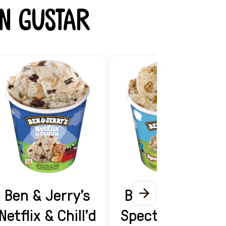
n gustar
Ben & Jerry's
Ben & Jerry's
Netflix & Chill'd
Spectacu-love