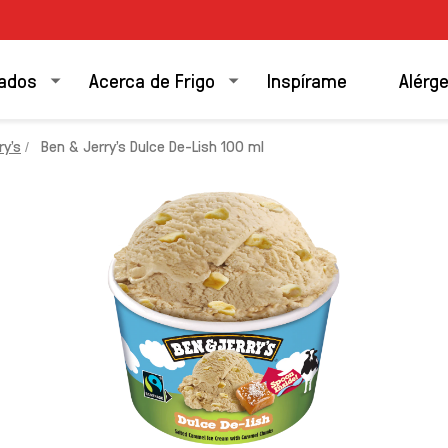
ados
Acerca de Frigo
Inspírame
Alérg
y's
Ben & Jerry's Dulce De-Lish 100 ml