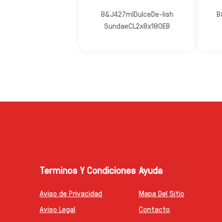
B&J427mlDulceDe-lish
B
SundaeCL2x8x180EB
Terminos Y Condiciones
Ayuda
Aviso de Privacidad
Mapa Del Sitio
Configurar Cookies
Contacto