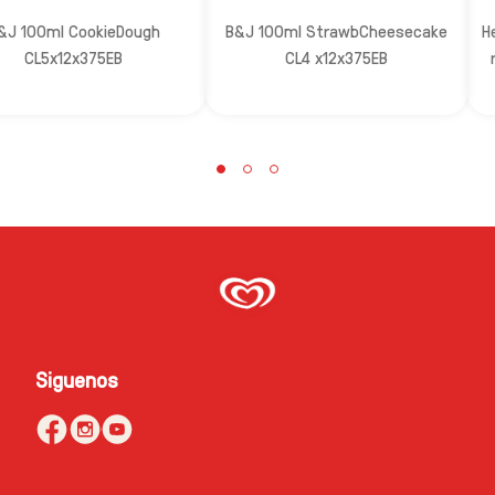
&J 100ml CookieDough
B&J 100ml StrawbCheesecake
H
CL5x12x375EB
CL4 x12x375EB
Siguenos