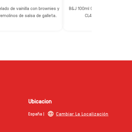
elado de vainilla con brownies y
B&J 100ml ChocFudgeBrownie
remolinos de salsa de galleta.
CL4x12x375EB
Ubicacion
España |
Cambiar La Localización