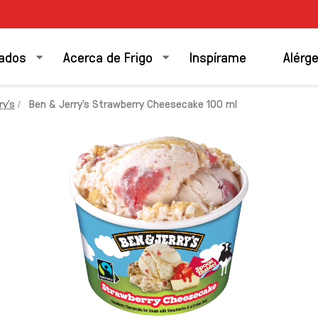
ados
Acerca de Frigo
Inspírame
Alérg
y's
Ben & Jerry's Strawberry Cheesecake 100 ml