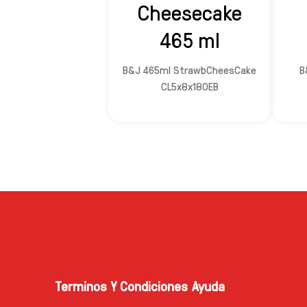
Cheesecake
465 ml
B&J 465ml StrawbCheesCake
B
CL5x8x180EB
Terminos Y Condiciones
Ayuda