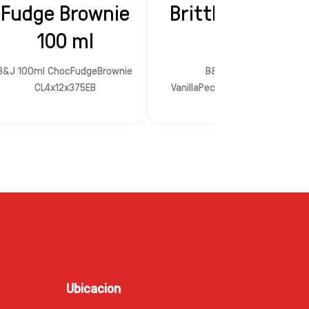
Fudge Brownie
Brittle 100 ml
100 ml
B&J 100ml ChocFudgeBrownie
B&J 100ml
CL4x12x375EB
VanillaPecanCL4x12x375EB
Ubicacion