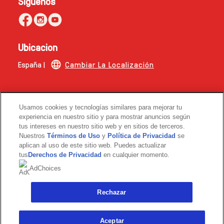
Siguenos
Ubicacion
España |
Cambiar La Localización
Esta web no está dirigida a consumidores de fuera de
Usamos cookies y tecnologías similares para mejorar tu
España.
experiencia en nuestro sitio y para mostrar anuncios según
tus intereses en nuestro sitio web y en sitios de terceros.
© 2026 Copyright | The Magnum Ice Cream Company.
Nuestros
Términos de Uso
y
Política de Privacidad
se
aplican al uso de este sitio web. Puedes actualizar
tus
Derechos de Privacidad
en cualquier momento.
AdChoices
Rechazar
Link opens in new tab
Aceptar