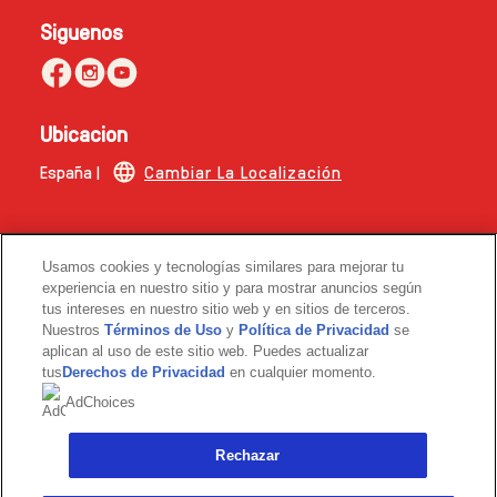
Siguenos
Ubicacion
España |
Cambiar La Localización
Esta web no está dirigida a consumidores de fuera de
Usamos cookies y tecnologías similares para mejorar tu
España.
experiencia en nuestro sitio y para mostrar anuncios según
tus intereses en nuestro sitio web y en sitios de terceros.
© 2026 Copyright | The Magnum Ice Cream Company.
Nuestros
Términos de Uso
y
Política de Privacidad
se
aplican al uso de este sitio web. Puedes actualizar
tus
Derechos de Privacidad
en cualquier momento.
AdChoices
Rechazar
Link opens in new tab