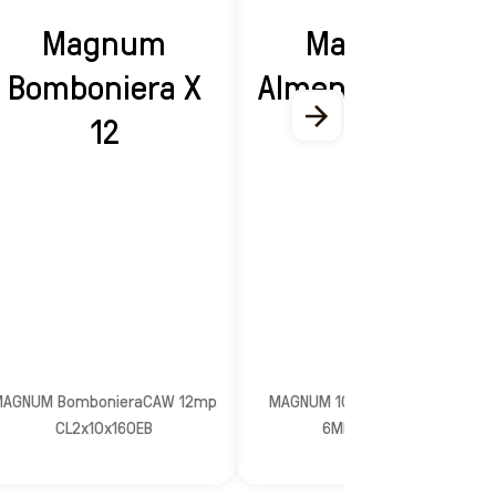
Magnum
Magnum
Bomboniera X
Almendrado X 6
12
MAGNUM BombonieraCAW 12mp
MAGNUM 100ml Almond CL2
CL2x10x160EB
6MPx4x171EB