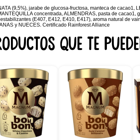
NATA (9,5%), jarabe de glucosa-fructosa, manteca de cacao1
, MANTEQUILLA concentrada, ALMENDRAS, pasta de cacao1, gr
 estabilizantes (E407, E412, E410, E417), aroma natural de vain
AS y NUECES. Certificado Rainforest Alliance
roductos que te puede