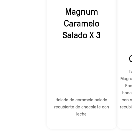
Magnum
Caramelo
Salado X 3
T
Magnu
Bon
boca
Helado de caramelo salado
con s
recubierto de chocolate con
recubi
leche