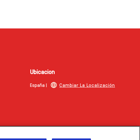
Ubicacion
España |
Cambiar La Localización