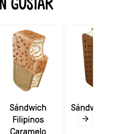
n gustar
Sándwich
Sándwich Nata
Filipinos
Caramelo