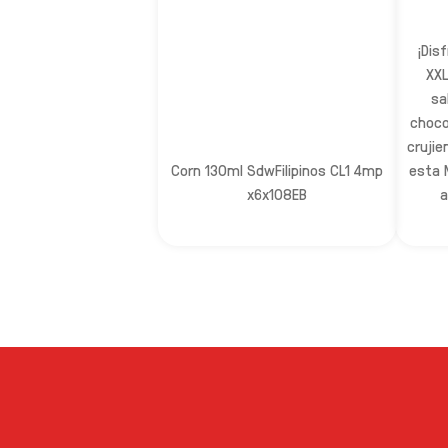
¡Dis
XXL
sa
choco
crujie
Corn 130ml SdwFilipinos CL1 4mp
esta 
x6x108EB
a