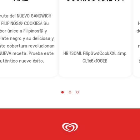
fruta del NUEVO SANDWICH
 FILIPINOS® COOKIES! Su
bor único a Filipinos® y
d
late negro y su deliciosa y
nte cobertura revolucionan
NUEVA receta. Prueba este
HB 130ML FilipSwdCookXXL 4mp
uténtico nuevo éxito.
CL1x6x108EB