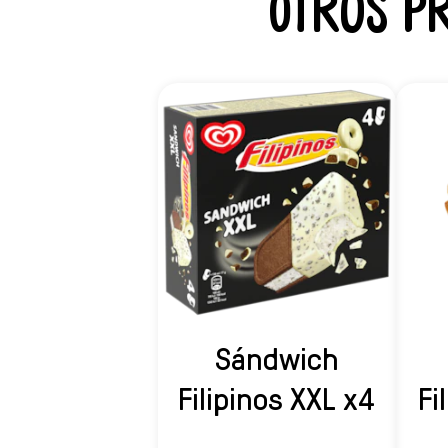
Otros p
Sándwich
Filipinos XXL x4
Fi