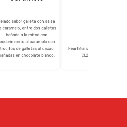
Helado sabor galleta con salsa
e caramelo, entre dos galletas
bañado a la mitad con
recubrimiento al caramelo con
trocitos de galletas al cacao
HeartBrand 100ml Sandwich
bañadas en chocolate blanco.
CL2x42x192EB