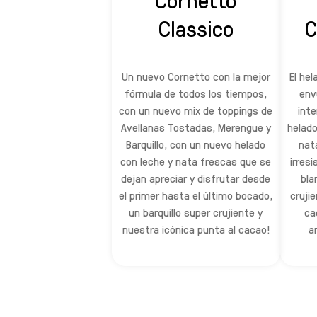
Classico
C
Un nuevo Cornetto con la mejor
El he
fórmula de todos los tiempos,
env
con un nuevo mix de toppings de
inte
Avellanas Tostadas, Merengue y
helad
Barquillo, con un nuevo helado
nat
con leche y nata frescas que se
irresi
dejan apreciar y disfrutar desde
bla
el primer hasta el último bocado,
crujie
un barquillo super crujiente y
ca
nuestra icónica punta al cacao!
a