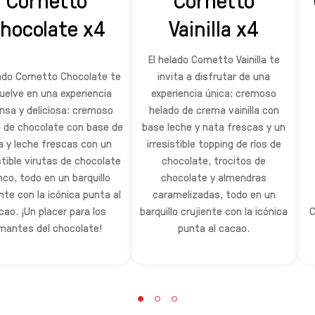
hocolate x4
Vainilla x4
El helado Cornetto Vainilla te
lado Cornetto Chocolate te
invita a disfrutar de una
uelve en una experiencia
experiencia única: cremoso
nsa y deliciosa: cremoso
helado de crema vainilla con
o de chocolate con base de
base leche y nata frescas y un
a y leche frescas con un
irresistible topping de ríos de
stible virutas de chocolate
chocolate, trocitos de
nco, todo en un barquillo
chocolate y almendras
nte con la icónica punta al
caramelizadas, todo en un
cao. ¡Un placer para los
barquillo crujiente con la icónica
C
mantes del chocolate!
punta al cacao.