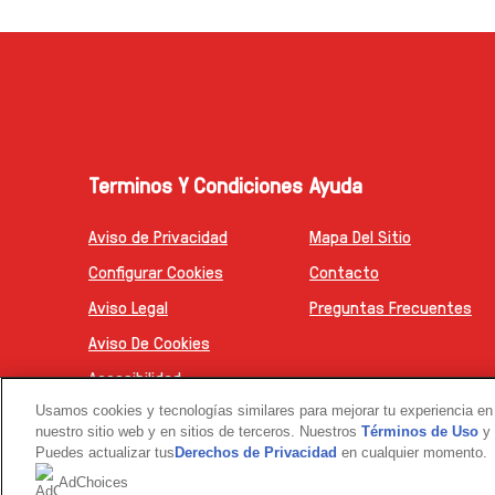
Terminos Y Condiciones
Ayuda
Aviso de Privacidad
Mapa Del Sitio
Configurar Cookies
Contacto
Aviso Legal
Preguntas Frecuentes
Aviso De Cookies
Accesibilidad
Usamos cookies y tecnologías similares para mejorar tu experiencia en 
nuestro sitio web y en sitios de terceros. Nuestros
Términos de Uso
y
Esta web no está dirigida a consumidores de
Puedes actualizar tus
Derechos de Privacidad
en cualquier momento.
© 2026 Copyright | The Magnum Ice Cream 
AdChoices
Link opens in new tab