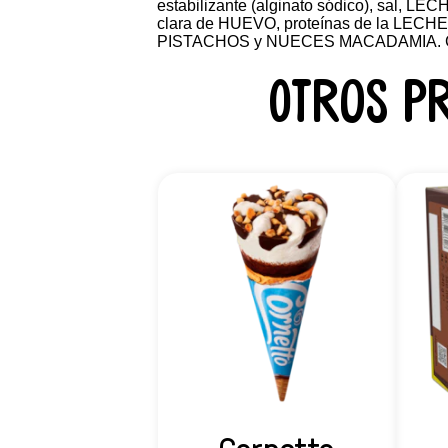
estabilizante (alginato sódico), sal, LE
clara de HUEVO, proteínas de la L
PISTACHOS y NUECES MACADAMIA. Certi
Otros p
Cornetto