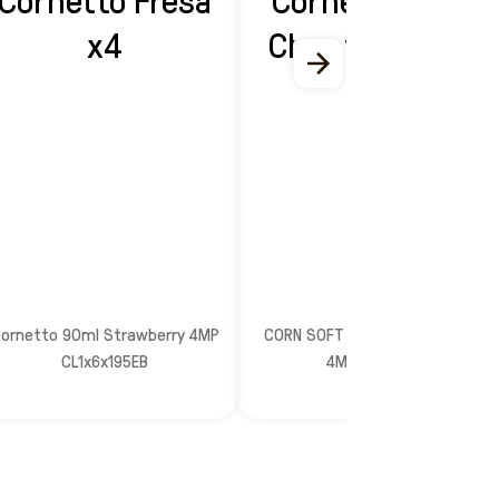
x4
Chocolatey x4
ornetto 90ml Strawberry 4MP
CORN SOFT 140ml Choco CL1b
CL1x6x195EB
4MPx6x81EB