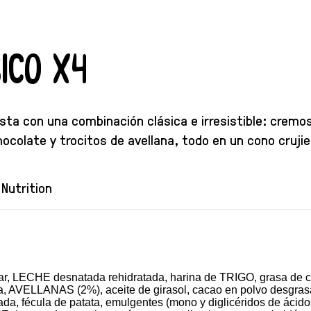
ico x4
sta con una combinación clásica e irresistible: cremo
colate y trocitos de avellana, todo en un cono crujie
Nutrition
r, LECHE desnatada rehidratada, harina de TRIGO, grasa de c
osa, AVELLANAS (2%), aceite de girasol, cacao en polvo desgr
 fécula de patata, emulgentes (mono y diglicéridos de ácidos g