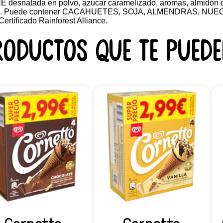
CHE desnatada en polvo, azúcar caramelizado, aromas, almidón 
ECHE. Puede contener CACAHUETES, SOJA, ALMENDRAS, N
ficado Rainforest Alliance.
roductos que te puede
Cornetto
Cornetto