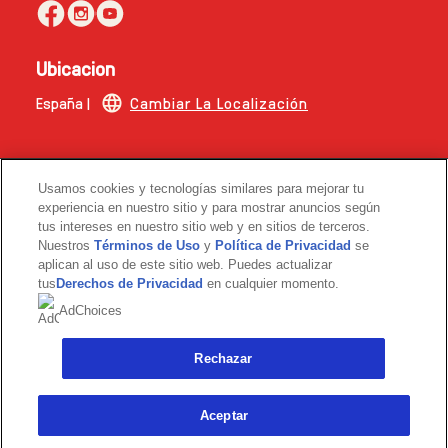
Ubicacion
España |
Cambiar La Localización
Esta web no está dirigida a consumidores de fuera de
Usamos cookies y tecnologías similares para mejorar tu
España.
experiencia en nuestro sitio y para mostrar anuncios según
tus intereses en nuestro sitio web y en sitios de terceros.
© 2026 Copyright | The Magnum Ice Cream Company.
Nuestros
Términos de Uso
y
Política de Privacidad
se
aplican al uso de este sitio web. Puedes actualizar
tus
Derechos de Privacidad
en cualquier momento.
AdChoices
Rechazar
Link opens in new tab
Aceptar