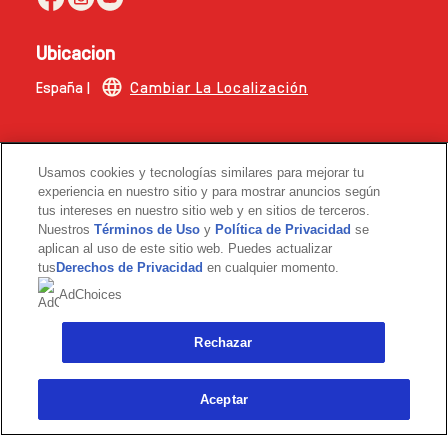
Ubicacion
España |
Cambiar La Localización
Esta web no está dirigida a consumidores de fuera de
Usamos cookies y tecnologías similares para mejorar tu
España.
experiencia en nuestro sitio y para mostrar anuncios según
tus intereses en nuestro sitio web y en sitios de terceros.
© 2026 Copyright | The Magnum Ice Cream Company.
Nuestros
Términos de Uso
y
Política de Privacidad
se
aplican al uso de este sitio web. Puedes actualizar
tus
Derechos de Privacidad
en cualquier momento.
AdChoices
Rechazar
Link opens in new tab
Aceptar