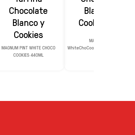
Chocolate
Blanco y
Blanco y
Cookies X 3
Cookies
MAGN 90ml
MAGNUM PINT WHITE CHOCO
WhiteChoCookieCL1d3MPx10x126E
COOKIES 440ML
B