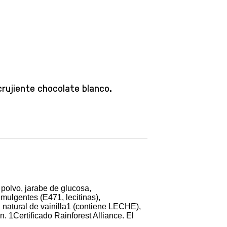
crujiente chocolate blanco.
olvo, jarabe de glucosa,
lgentes (E471, lecitinas),
 natural de vainilla1 (contiene LECHE),
1Certificado Rainforest Alliance. El