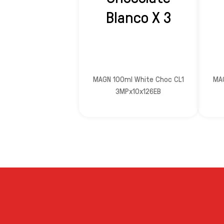
Blanco X 3
MAGN 100ml White Choc CL1
MAG
3MPx10x126EB