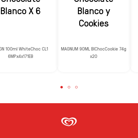
Blanco X 6
Blanco y
Cookies
N 100ml WhiteChoc CL1
MAGNUM 90ML BlChocCookie 74g
6MPx4x171EB
x20