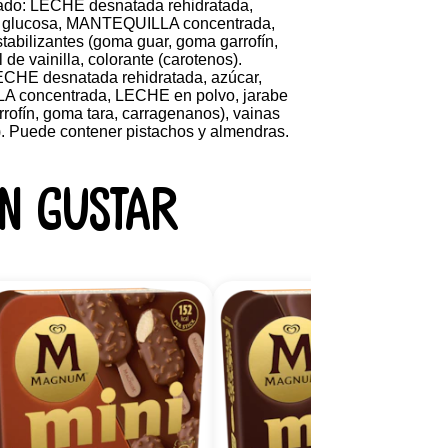
drado: LECHE desnatada rehidratada,
e glucosa, MANTEQUILLA concentrada,
tabilizantes (goma guar, goma garrofín,
de vainilla, colorante (carotenos).
 LECHE desnatada rehidratada, azúcar,
LA concentrada, LECHE en polvo, jarabe
rofín, goma tara, carragenanos), vainas
s). Puede contener pistachos y almendras.
n gustar