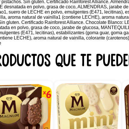
 pistachos. Sin gluten. Certificado Rainforest Alliance. Almen
HE desnatada en polvo, grasa de coco, ALMENDRAS, jarabe d
ao1, suero de LECHE en polvo, emulgentes (E471, lecitinas), es
la, aroma natural de vainilla1 (contiene LECHE), aroma natural 
Sin gluten. Certificado Rainforest Alliance. Chocolate Blanco:
ada en polvo, grasa de coco, jarabe de glucosa, MANTEQUIL
lgentes (E471, lecitinas), estabilizantes (goma guar, goma gar
contiene LECHE), aroma natural de vainilla, colorante (caroteno
e
roductos que te puede