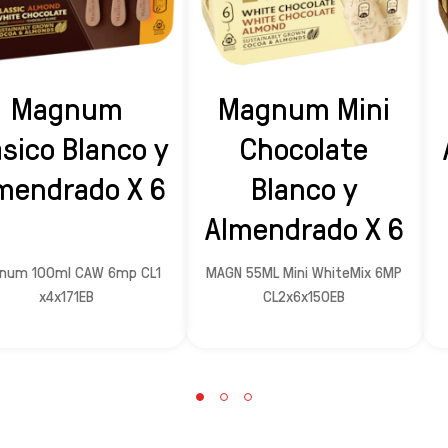
Magnum
Magnum Mini
ásico Blanco y
Chocolate
mendrado X 6
Blanco y
Almendrado X 6
num 100ml CAW 6mp CL1
MAGN 55ML Mini WhiteMix 6MP
x4x171EB
CL2x6x150EB