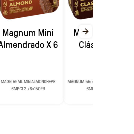
Magnum Mini
Magnum Mini
Almendrado X 6
Clásico X 6
MAGN 55ML MINIALMONDHEPB
MAGNUM 55ml MiniClassicPROMO
6MPCL2 x6x150EB
6MPx6x150EB