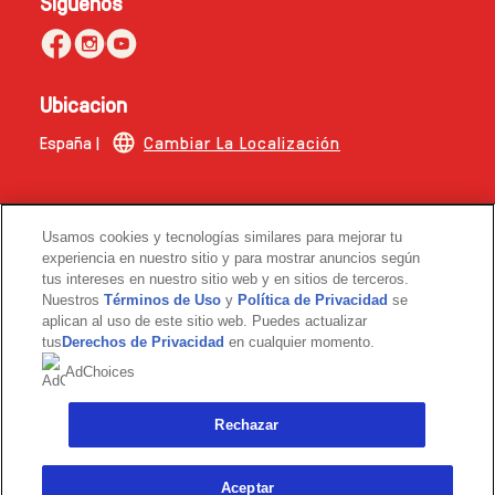
Siguenos
Ubicacion
España |
Cambiar La Localización
Esta web no está dirigida a consumidores de fuera de
Usamos cookies y tecnologías similares para mejorar tu
España.
experiencia en nuestro sitio y para mostrar anuncios según
tus intereses en nuestro sitio web y en sitios de terceros.
© 2026 Copyright | The Magnum Ice Cream Company.
Nuestros
Términos de Uso
y
Política de Privacidad
se
aplican al uso de este sitio web. Puedes actualizar
tus
Derechos de Privacidad
en cualquier momento.
AdChoices
Rechazar
Link opens in new tab
Aceptar