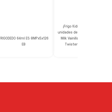
¡Frigo Kids Mix! Pack de 8
unidades de helados con 2 Mini
FRIGODEDO 64ml ES 8MPx5x126
Milk Vainilla, 2 Frigodedos, 2
EB
Twister Mini y 2 X-Pop