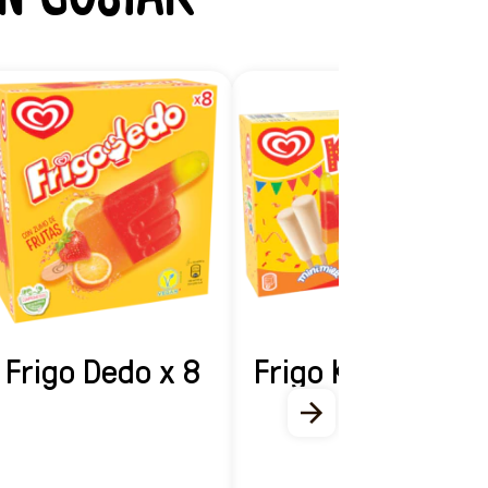
Frigo Dedo x 8
Frigo Kids Mix x
8