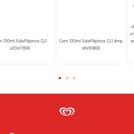
c
c
n 130ml SdwFilipinos CL1
Corn 130ml SdwFilipinos CL1 4mp
e
x20x176EB
x6x108EB