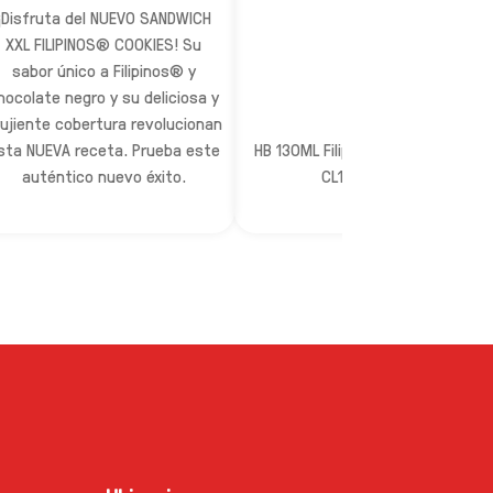
¡Disfruta del NUEVO SANDWICH
XXL FILIPINOS® COOKIES! Su
sabor único a Filipinos® y
hocolate negro y su deliciosa y
rujiente cobertura revolucionan
sta NUEVA receta. Prueba este
HB 130ML FilipSwdCookXXL 4mp
auténtico nuevo éxito.
CL1x6x108EB